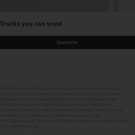
Trucks you can trust
Startseite
Die Abbildungen und Texte können auch Zubehör und Sonderausstattungen
enthalten, die nicht zum serienmäßigen Lieferumfang gehören. Die gezeigten
Abbildungen sind nur beispielhaft und geben nicht notwendigerweise den
tatsächlichen Zustand der Originalfahrzeuge wieder. Das Aussehen der
Originalfahrzeuge kann von diesen Abbildungen abweichen. Änderungen sind
vorbehalten. Die Abbildungen und Texte können ebenso Typen,
Betreuungsleistungen, Services und Produkte enthalten, die in einzelnen Ländern
nicht angeboten werden.