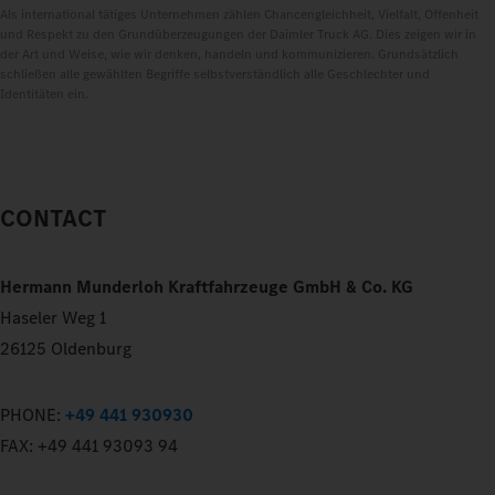
Als international tätiges Unternehmen zählen Chancengleichheit, Vielfalt, Offenheit
und Respekt zu den Grundüberzeugungen der Daimler Truck AG. Dies zeigen wir in
der Art und Weise, wie wir denken, handeln und kommunizieren. Grundsätzlich
schließen alle gewählten Begriffe selbstverständlich alle Geschlechter und
Identitäten ein.
CONTACT
Hermann Munderloh Kraftfahrzeuge GmbH & Co. KG
Haseler Weg 1
26125 Oldenburg
PHONE:
+49 441 930930
FAX:
+49 441 93093 94